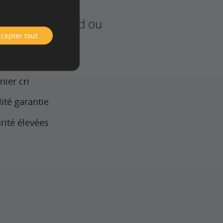
té de notre
u importe quand ou
cepter tout
z.
ier cri
ité garantie
ité élevées