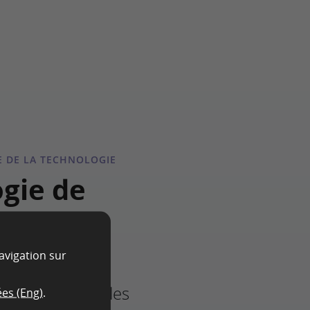
E DE LA TECHNOLOGIE
gie de
avigation sur
ment moderne
formances stables
ées (Eng)
.