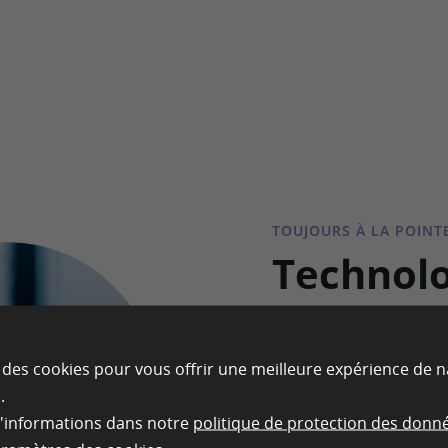
TOUJOURS À LA POINT
Technolo
pointe
 des cookies pour vous offrir une meilleure expérience de n
Notre héberge
.
garantit des per
d'informations dans notre
politique de protection des donn