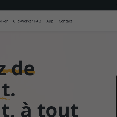
orker
Clickworker FAQ
App
Contact
z de
nt
.
t, à tout