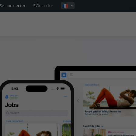
Se connecter
S\’inscrire