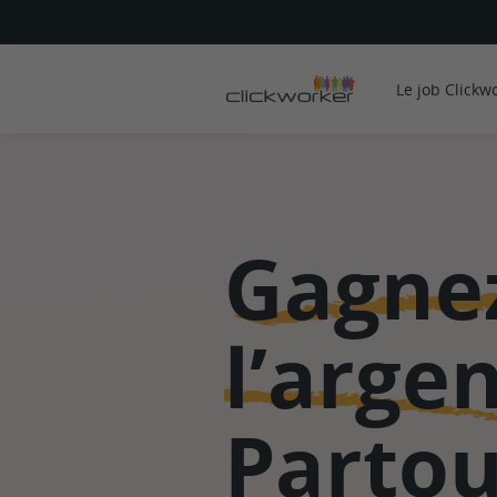
Le job Clickw
Gagne
l’arge
Partou