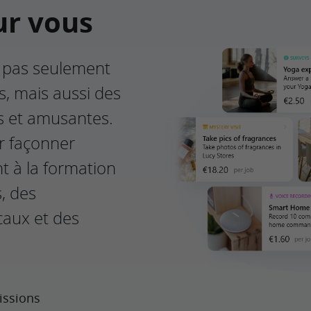
ur vous
 pas seulement
s, mais aussi des
s et amusantes.
r façonner
nt à la formation
s, des
caux et des
issions