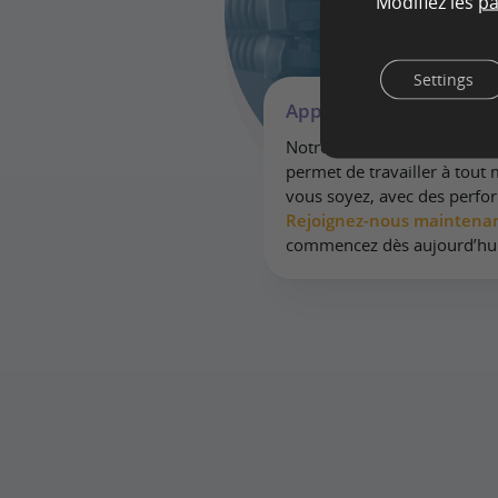
Modifiez les
pa
Settings
Approche moderne
Notre hébergement serveu
permet de travailler à tou
vous soyez, avec des perfo
Rejoignez-nous maintena
commencez dès aujourd’hui