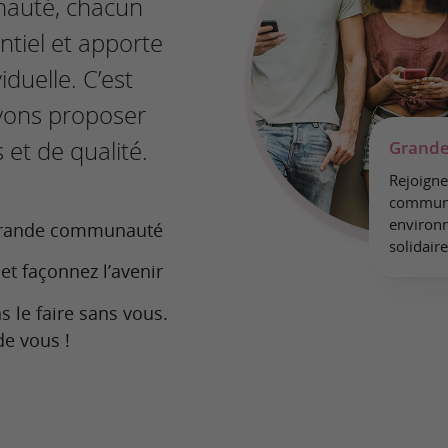
auté, chacun
ntiel et apporte
iduelle. C’est
vons proposer
 et de qualité.
Grand
Rejoigne
communa
environn
 grande communauté
solidair
et façonnez l’avenir
 le faire sans vous.
e vous !